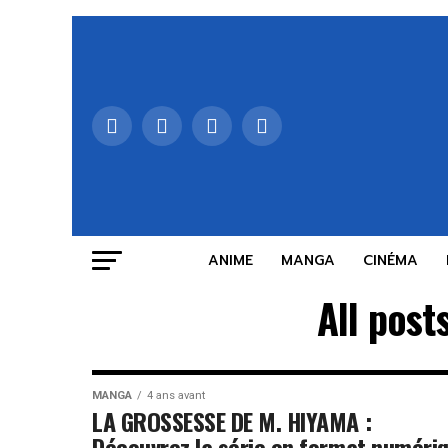
ANIME
MANGA
CINÉMA
All post
MANGA
4 ans avant
LA GROSSESSE DE M. HIYAMA :
Découvrez la série en format numéri