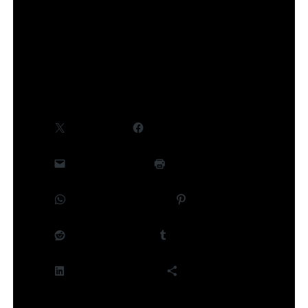
©Takeru Hokazono/SHUEISHA,Project Kagurabachi
Partager :
X
Facebook
E-mail
Imprimer
WhatsApp
Pinterest
Reddit
Tumblr
LinkedIn
Plus