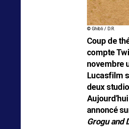
© Ghibli / D.R.
Coup de thé
compte Twit
novembre un
Lucasfilm s
deux studio
Aujourd’hui
annoncé sur
Grogu and 