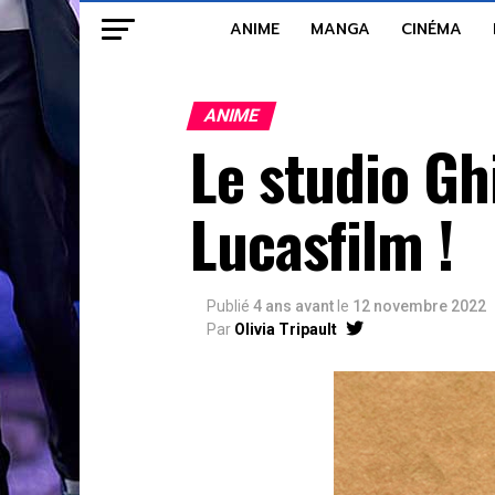
ANIME
MANGA
CINÉMA
ANIME
Le studio Gh
Lucasfilm !
Publié
4 ans avant
le
12 novembre 2022
Par
Olivia Tripault