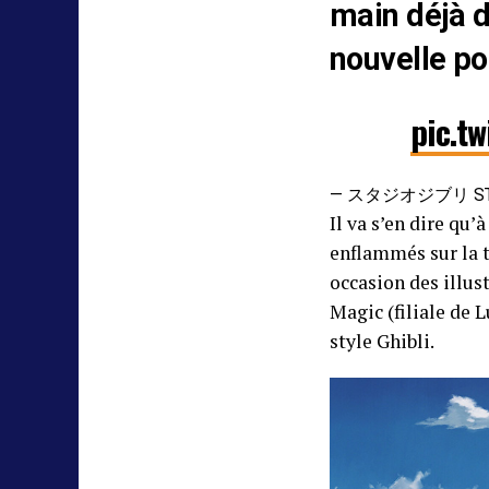
main déjà d
nouvelle po
pic.t
— スタジオジブリ STUD
Il va s’en dire qu’
enflammés sur la t
occasion des illus
Magic (filiale de 
style Ghibli.