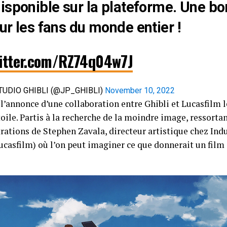
isponible sur la plateforme. Une b
ur les fans du monde entier !
witter.com/RZ74q04w7J
IO GHIBLI (@JP_GHIBLI)
November 10, 2022
à l’annonce d’une collaboration entre Ghibli et Lucasfilm l
oile. Partis à la recherche de la moindre image, ressort
trations de Stephen Zavala, directeur artistique chez Ind
Lucasfilm) où l’on peut imaginer ce que donnerait un film