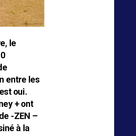
e, le
10
de
n entre les
est oui.
ney + ont
 de -ZEN –
iné à la