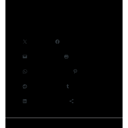
©Takeru Hokazono/SHUEISHA,Project Kagurabachi
Partager :
X
Facebook
E-mail
Imprimer
WhatsApp
Pinterest
Reddit
Tumblr
LinkedIn
Plus