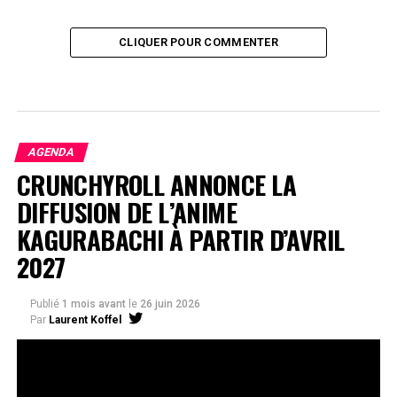
CLIQUER POUR COMMENTER
AGENDA
CRUNCHYROLL ANNONCE LA
DIFFUSION DE L’ANIME
KAGURABACHI À PARTIR D’AVRIL
2027
Publié
1 mois avant
le
26 juin 2026
Par
Laurent Koffel
La série très attendue, adaptée de l’œuvre de Takeru
Hokazono, sera diffusée sur Crunchyroll