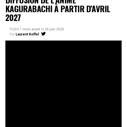
KAGURABACHI À PARTIR D’AVRIL
2027
Publié
1 mois avant
le
26 juin 2026
Par
Laurent Koffel
La série très attendue, adaptée de l’œuvre de Takeru
Hokazono, sera diffusée sur Crunchyroll
Après la révélation officielle de son adaptation en
anime, Crunchyroll est fier d’annoncer l’acquisition
de
Kagurabachi
, d’après le manga de
Takeru
Hokazono
. La série est prévue pour avril 2027 et sera
disponible en streaming sur Crunchyroll dans le monde
entier, à l’exception du Japon, de la Chine continentale,
de la Corée du Nord et de la Corée du Sud.
Kagurabachi
s’est rapidement imposé comme l’un des