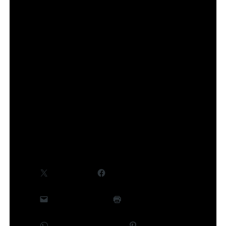
tomes déjà disponibles, tome 10 prévu le 10 juillet).
Des informations complémentaires, notamment
concernant le cast et la production, seront
communiquées ultérieurement.
©Takeru Hokazono/SHUEISHA,Project Kagurabachi
Partager :
X
Facebook
E-mail
Imprimer
WhatsApp
Pinterest