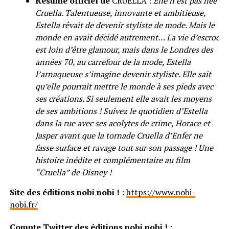
Résumé officiel de
CRUELLA :
Elle n’est pas née
Cruella. Talentueuse, innovante et ambitieuse,
Estella rêvait de devenir styliste de mode. Mais le
monde en avait décidé autrement… La vie d’escroc
est loin d’être glamour, mais dans le Londres des
années 70, au carrefour de la mode, Estella
l’arnaqueuse s’imagine devenir styliste. Elle sait
qu’elle pourrait mettre le monde à ses pieds avec
ses créations. Si seulement elle avait les moyens
de ses ambitions ! Suivez le quotidien d’Estella
dans la rue avec ses acolytes de crime, Horace et
Jasper avant que la tornade Cruella d’Enfer ne
fasse surface et ravage tout sur son passage ! Une
histoire inédite et complémentaire au film
“Cruella” de Disney !
Site des éditions nobi nobi !
:
https://www.nobi-
nobi.fr/
Compte Twitter des éditions nobi nobi !
: