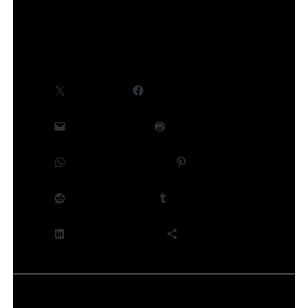
Partager :
X
Facebook
E-mail
Imprimer
WhatsApp
Pinterest
Reddit
Tumblr
LinkedIn
Plus
J’aime ça :