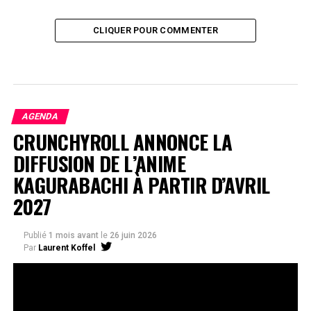
CLIQUER POUR COMMENTER
AGENDA
CRUNCHYROLL ANNONCE LA
DIFFUSION DE L’ANIME
KAGURABACHI À PARTIR D’AVRIL
2027
Publié
1 mois avant
le
26 juin 2026
Par
Laurent Koffel
La série très attendue, adaptée de l’œuvre de Takeru
Hokazono, sera diffusée sur Crunchyroll