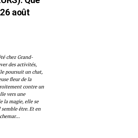
 26 août
été chez Grand-
ver des activités,
le poursuit un chat,
use fleur de la
adroitement contre un
lle vers une
 la magie, elle se
 semble être. Et en
auchemar…