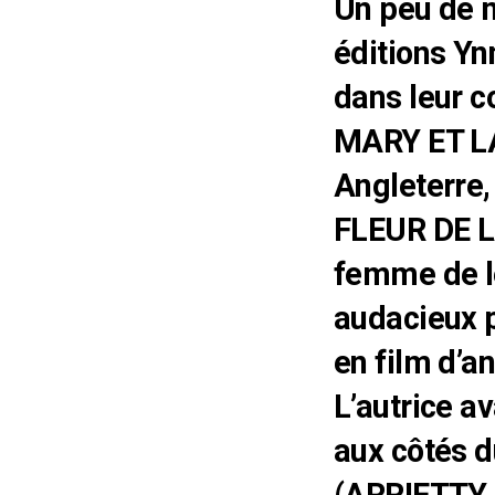
Un peu de 
éditions Yn
dans leur c
MARY ET LA
Angleterre,
FLEUR DE L
femme de le
audacieux 
en film d’a
L’autrice av
aux côtés 
(ARRIETTY