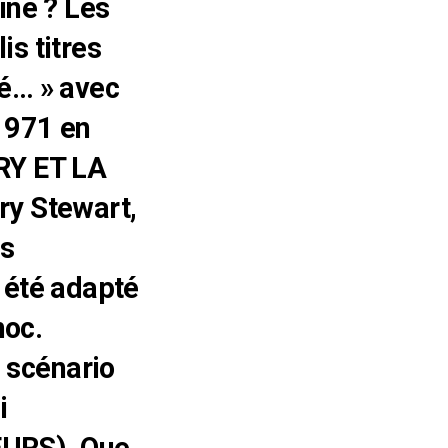
ine ? Les
is titres
ré… » avec
1971 en
ARY ET LA
y Stewart,
es
 été adapté
noc.
u scénario
i
URS). Que