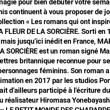
magie pour bien débuter votre sema
nis continuent à vous proposer de jol
ollection « Les romans qui ont inspi
 FLEUR DE LA SORCIÈRE. Sorti en 
 mais jusqu’ici inédit en France, M
A SORCIÈRE est un roman signé Mar
ttres britannique reconnue pour s
personnages féminins. Son roman a
nimation en 2017 par les studios Po
ait d’ailleurs participé à l’écriture d
du réalisateur Hiromasa Yonebayash
 – LE PETIT MONDE DES CHAPARDE