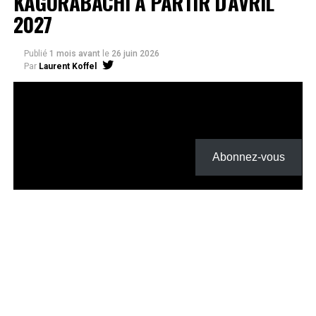
KAGURABACHI À PARTIR D’AVRIL
2027
Publié
1 mois avant
le
26 juin 2026
Par
Laurent Koffel
Abonnez-vous
La série très attendue, adaptée de l’œuvre de Takeru
Hokazono, sera diffusée sur Crunchyroll