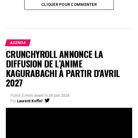
CLIQUER POUR COMMENTER
AGENDA
CRUNCHYROLL ANNONCE LA
DIFFUSION DE L’ANIME
KAGURABACHI À PARTIR D’AVRIL
2027
Publié
2 mois avant
le
26 juin 2026
Par
Laurent Koffel
La série très attendue, adaptée de l’œuvre de Takeru
Hokazono, sera diffusée sur Crunchyroll