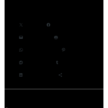
Partager :
X
Facebook
E-mail
Imprimer
WhatsApp
Pinterest
Reddit
Tumblr
LinkedIn
Plus
J’aime ça :