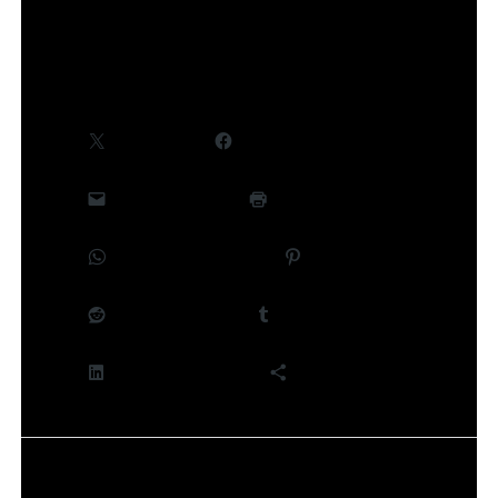
Partager :
X
Facebook
E-mail
Imprimer
WhatsApp
Pinterest
Reddit
Tumblr
LinkedIn
Plus
J’aime ça :