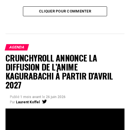
CLIQUER POUR COMMENTER
AGENDA
CRUNCHYROLL ANNONCE LA
DIFFUSION DE L’ANIME
KAGURABACHI À PARTIR D’AVRIL
2027
Publié
1 mois avant
le
26 juin 2026
Par
Laurent Koffel
La série très attendue, adaptée de l’œuvre de Takeru
Hokazono, sera diffusée sur Crunchyroll