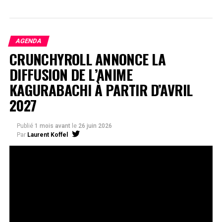
AGENDA
CRUNCHYROLL ANNONCE LA
DIFFUSION DE L’ANIME
KAGURABACHI À PARTIR D’AVRIL
2027
Publié
1 mois avant
le
26 juin 2026
Par
Laurent Koffel
La série très attendue, adaptée de l’œuvre de Takeru
Hokazono, sera diffusée sur Crunchyroll
Après la révélation officielle de son adaptation en
anime, Crunchyroll est fier d’annoncer l’acquisition
de
Kagurabachi
, d’après le manga de
Takeru