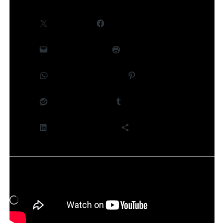
X
Facebook
E-mail
Imprimer
WhatsApp
Pinterest
Reddit
Tumblr
LinkedIn
Plus
J’aime ça :
Chargement…