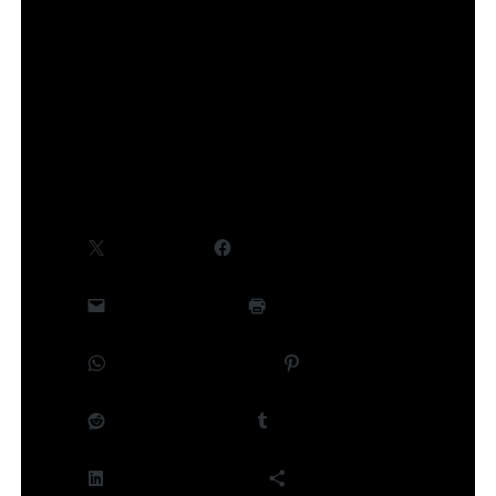
©Takeru Hokazono/SHUEISHA,Project Kagurabachi
Partager :
X
Facebook
E-mail
Imprimer
WhatsApp
Pinterest
Reddit
Tumblr
LinkedIn
Plus