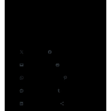
©Takeru Hokazono/SHUEISHA,Project Kagurabachi
Partager :
X
Facebook
E-mail
Imprimer
WhatsApp
Pinterest
Reddit
Tumblr
LinkedIn
Plus