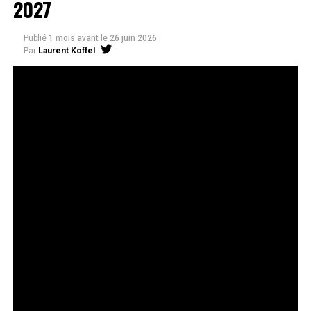
2027
Publié
1 mois avant
le
26 juin 2026
Par
Laurent Koffel
La série très attendue, adaptée de l’œuvre de Takeru
Hokazono, sera diffusée sur Crunchyroll
Après la révélation officielle de son adaptation en
anime, Crunchyroll est fier d’annoncer l’acquisition
de
Kagurabachi
, d’après le manga de
Takeru
Hokazono
. La série est prévue pour avril 2027 et sera
disponible en streaming sur Crunchyroll dans le monde
entier, à l’exception du Japon, de la Chine continentale,
de la Corée du Nord et de la Corée du Sud.
Kagurabachi
s’est rapidement imposé comme l’un des
nouveaux titres les plus remarqués du magazine
Weekly
Shonen Jump
, suscitant une forte attente de la part des