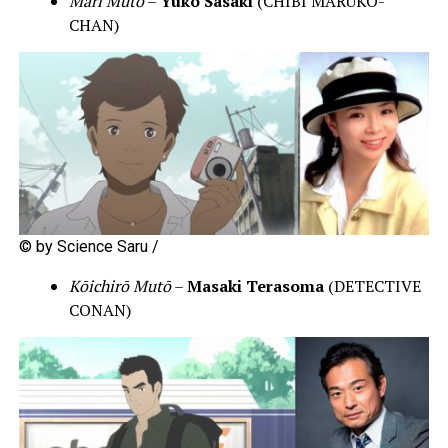
Mari Mutō
–
Yuko Sasaki
(CHIBI MARUKO-
CHAN)
© by Science Saru /
Kōichirō Mutō
–
Masaki Terasoma
(DETECTIVE
CONAN)