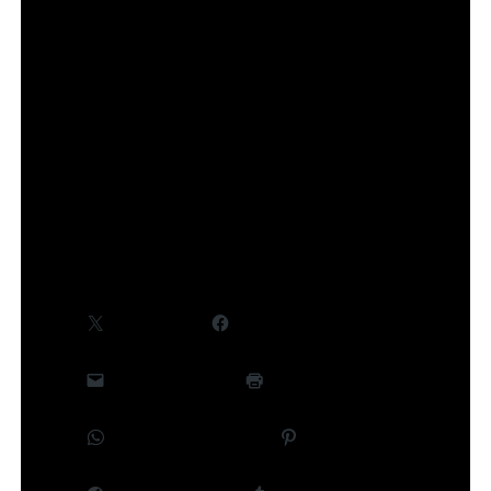
Des informations complémentaires, notamment
concernant le cast et la production, seront
communiquées ultérieurement.
©Takeru Hokazono/SHUEISHA,Project Kagurabachi
Partager :
X
Facebook
E-mail
Imprimer
WhatsApp
Pinterest