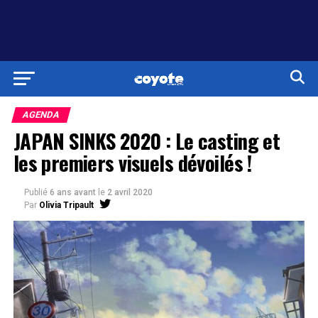
AGENDA
JAPAN SINKS 2020 : Le casting et
les premiers visuels dévoilés !
Publié
6 ans avant
le
2 avril 2020
Par
Olivia Tripault