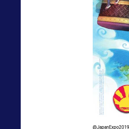
@JapanExpo201