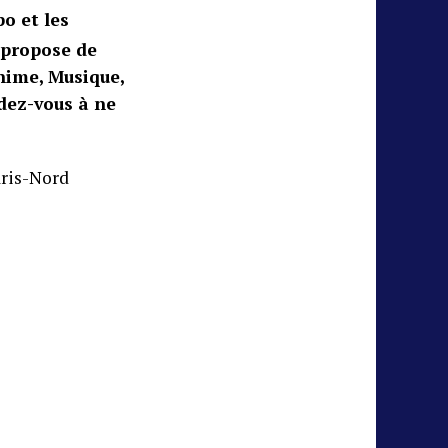
po et les
 propose de
nime, Musique,
ndez-vous à ne
aris-Nord