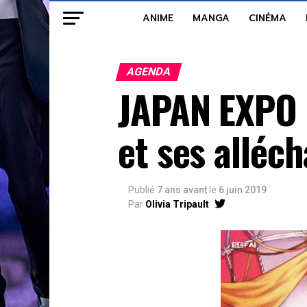
ANIME
MANGA
CINÉMA
AGENDA
JAPAN EXPO 
et ses alléc
Publié
7 ans avant
le
6 juin 2019
Par
Olivia Tripault