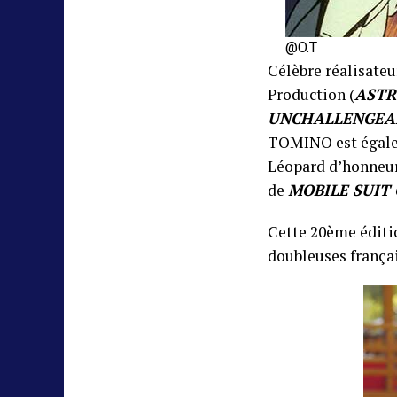
@O.T
Célèbre réalisate
Production (
ASTR
UNCHALLENGEAB
TOMINO est égalem
Léopard d’honneur 
de
MOBILE SUIT
Cette 20ème éditio
doubleuses frança