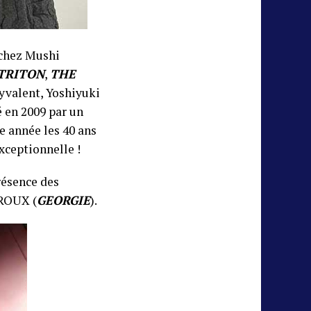
 chez Mushi
TRITON
,
THE
lyvalent, Yoshiyuki
 en 2009 par un
e année les 40 ans
exceptionnelle !
résence des
 ROUX (
GEORGIE
).