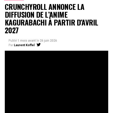
CRUNCHYROLL ANNONCE LA
DIFFUSION DE L’ANIME
KAGURABACHI À PARTIR D’AVRIL
2027
Publié
1 mois avant
le
26 juin 2026
Par
Laurent Koffel
La série très attendue, adaptée de l’œuvre de Takeru
Hokazono, sera diffusée sur Crunchyroll
Après la révélation officielle de son adaptation en
anime, Crunchyroll est fier d’annoncer l’acquisition
de
Kagurabachi
, d’après le manga de
Takeru
Hokazono
. La série est prévue pour avril 2027 et sera
disponible en streaming sur Crunchyroll dans le monde
entier, à l’exception du Japon, de la Chine continentale,