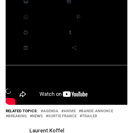
E-mail
Imprimer
WhatsApp
Pinterest
Reddit
Tumblr
LinkedIn
Plus
J’aime ça :
Chargement…
RELATED TOPICS:
AGENDA
ANIME
BANDE-ANNONCE
BREAKING
NEWS
SORTIE FRANCE
TRAILER
Laurent Koffel