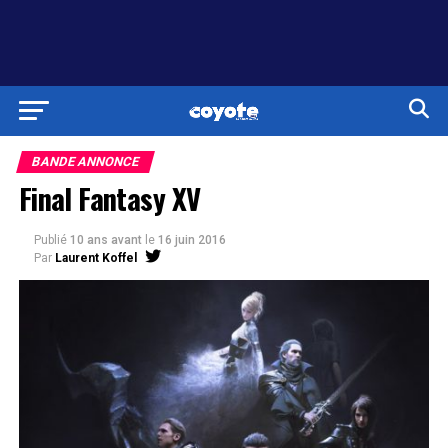
BANDE ANNONCE
Final Fantasy XV
Publié
10 ans avant
le
16 juin 2016
Par
Laurent Koffel