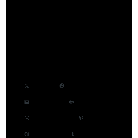
Des informations complémentaires, notamment
concernant le cast et la production, seront
communiquées ultérieurement.
©Takeru Hokazono/SHUEISHA,Project Kagurabachi
Partager :
X
Facebook
E-mail
Imprimer
WhatsApp
Pinterest
Reddit
Tumblr