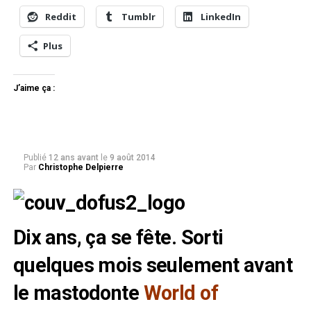
Reddit
Tumblr
LinkedIn
Plus
J’aime ça :
Publié
12 ans avant
le
9 août 2014
Par
Christophe Delpierre
Dix ans, ça se fête. Sorti
quelques mois seulement avant
le mastodonte
World of