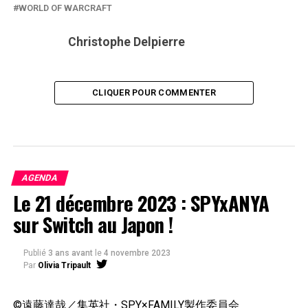
WORLD OF WARCRAFT
Christophe Delpierre
CLIQUER POUR COMMENTER
AGENDA
Le 21 décembre 2023 : SPYxANYA
sur Switch au Japon !
Publié
3 ans avant
le
4 novembre 2023
Par
Olivia Tripault
©遠藤達哉／集英社・SPY×FAMILY製作委員会