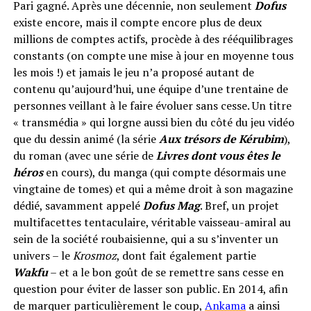
Pari gagné. Après une décennie, non seulement
Dofus
existe encore, mais il compte encore plus de deux
millions de comptes actifs, procède à des rééquilibrages
constants (on compte une mise à jour en moyenne tous
les mois !) et jamais le jeu n’a proposé autant de
contenu qu’aujourd’hui, une équipe d’une trentaine de
personnes veillant à le faire évoluer sans cesse. Un titre
« transmédia » qui lorgne aussi bien du côté du jeu vidéo
que du dessin animé (la série
Aux trésors de Kérubim
),
du roman (avec une série de
Livres dont vous êtes le
héros
en cours), du manga (qui compte désormais une
vingtaine de tomes) et qui a même droit à son magazine
dédié, savamment appelé
Dofus Mag
. Bref, un projet
multifacettes tentaculaire, véritable vaisseau-amiral au
sein de la société roubaisienne, qui a su s’inventer un
univers – le
Krosmoz
, dont fait également partie
Wakfu
– et a le bon goût de se remettre sans cesse en
question pour éviter de lasser son public. En 2014, afin
de marquer particulièrement le coup,
Ankama
a ainsi