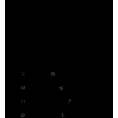
Des informations complémentaires, notamment
concernant le cast et la production, seront
communiquées ultérieurement.
©Takeru Hokazono/SHUEISHA,Project Kagurabachi
Partager :
X
Facebook
E-mail
Imprimer
WhatsApp
Pinterest
Reddit
Tumblr