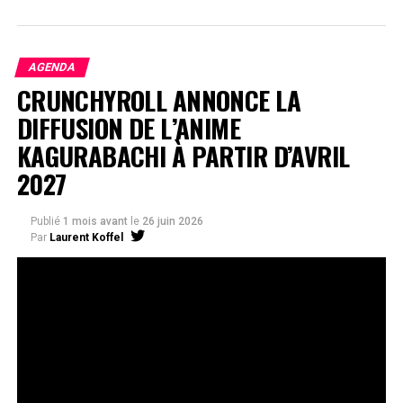
AGENDA
CRUNCHYROLL ANNONCE LA
DIFFUSION DE L’ANIME
KAGURABACHI À PARTIR D’AVRIL
2027
Publié
1 mois avant
le
26 juin 2026
Par
Laurent Koffel
La série très attendue, adaptée de l’œuvre de Takeru
Hokazono, sera diffusée sur Crunchyroll
Après la révélation officielle de son adaptation en
anime, Crunchyroll est fier d’annoncer l’acquisition
de
Kagurabachi
, d’après le manga de
Takeru