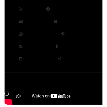
X
Facebook
E-mail
Imprimer
WhatsApp
Pinterest
Reddit
Tumblr
LinkedIn
Plus
J’aime ça :
Chargement…