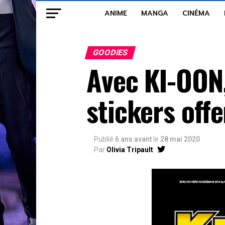
ANIME
MANGA
CINÉMA
GOODIES
Avec KI-OON,
stickers offe
Publié
6 ans avant
le
28 mai 2020
Par
Olivia Tripault