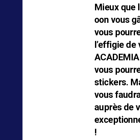
Mieux que l
oon vous gâ
vous pourre
l’effigie d
ACADEMIA t
vous pourre
stickers. Ma
vous faudra 
auprès de vo
exceptionne
!