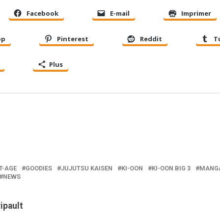
Facebook
E-mail
Imprimer
pp
Pinterest
Reddit
T
Plus
T-AGE
GOODIES
JUJUTSU KAISEN
KI-OON
KI-OON BIG 3
MANG
NEWS
ripault