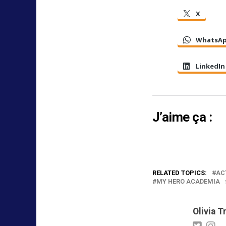
X
WhatsA
LinkedIn
J’aime ça :
RELATED TOPICS:
AC
MY HERO ACADEMIA
Olivia T