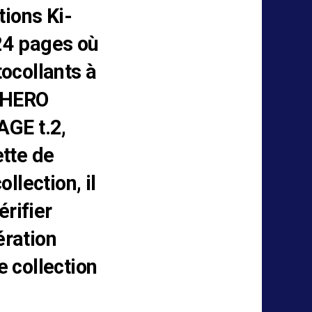
tions Ki-
24 pages où
ocollants à
Y HERO
GE t.2,
ette de
llection, il
érifier
ération
e collection