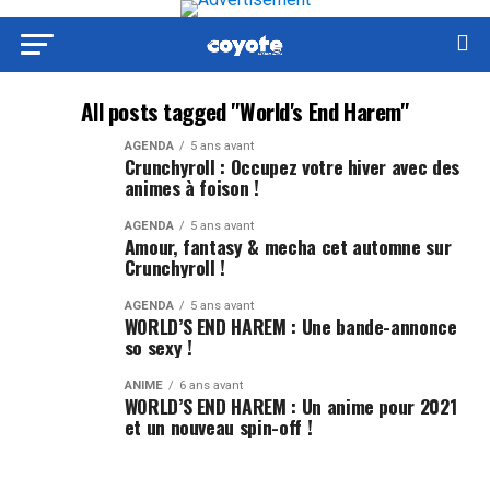
All posts tagged "World's End Harem"
AGENDA
5 ans avant
Crunchyroll : Occupez votre hiver avec des
animes à foison !
AGENDA
5 ans avant
Amour, fantasy & mecha cet automne sur
Crunchyroll !
AGENDA
5 ans avant
WORLD’S END HAREM : Une bande-annonce
so sexy !
ANIME
6 ans avant
WORLD’S END HAREM : Un anime pour 2021
et un nouveau spin-off !