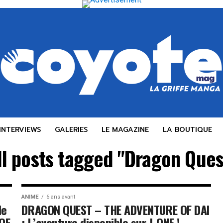
INTERVIEWS
GALERIES
LE MAGAZINE
LA BOUTIQUE
ll posts tagged "Dragon Ques
ANIME
6 ans avant
le
DRAGON QUEST – THE ADVENTURE OF DAI
OF
: L’aventure disponible sur J-ONE !