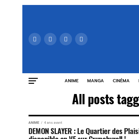
ANIME
MANGA
CINÉMA
All posts tag
ANIME
4 ans avant
DEMON SLAYER : Le Quartier des Plais
disponible en VF sur Crunchyroll !