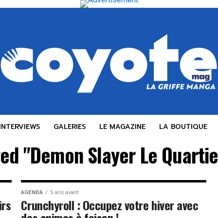
INTERVIEWS
GALERIES
LE MAGAZINE
LA BOUTIQUE
ged "Demon Slayer Le Quartier
AGENDA
5 ans avant
irs
Crunchyroll : Occupez votre hiver avec
des animes à foison !