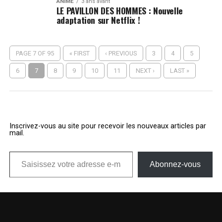
ANIME
3 ans avant
LE PAVILLON DES HOMMES : Nouvelle
adaptation sur Netflix !
PAGE 7 OF 95
« FIRST
‹ PREVIOUS
3
4
5
6
7
8
9
10
11
NEXT ›
LAST »
Inscrivez-vous au site pour recevoir les nouveaux articles par
mail.
Saisissez votre adresse e-mail…
Abonnez-vous