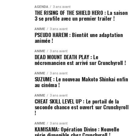
AGENDA
3 ans avant
THE RISING OF THE SHIELD HERO : La saison
3 se profile avec un premier trailer !
ANIME
3 ans avant
PSEUDO HAREM : Bientôt une adaptation
animée !
ANIME
3 ans avant
DEAD MOUNT DEATH PLAY : Le
nécromancien est arrivé sur Crunchyroll !
ANIME
3 ans avant
SUZUME : Le nouveau Makoto Shinkai enfin
au cinéma !
ANIME
3 ans avant
CHEAT SKILL LEVEL UP : Le portail de la
seconde chance est ouvert sur Crunchyroll
!
ANIME
3 ans avant
KAMISAMA: Opération Divine : Nouvelle
série disponible chez Crunchyroll !